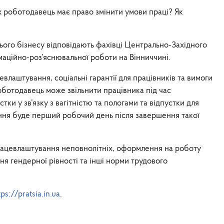
х роботодавець має право змінити умови праці? Як
нього бізнесу відповідають фахівці Центрально-Західного
маційно-роз’яснювальної роботи на Вінниччині.
лаштування, соціальні гарантії для працівників та вимоги
оботодавець може звільнити працівника під час
тки у зв’язку з вагітністю та пологами та відпустки для
ення буде перший робочий день після завершення такої
працевлаштування неповнолітніх, оформлення на роботу
ня гендерної рівності та інші норми трудового
tps://pratsia.in.ua
.