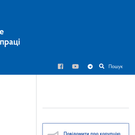
е
праці
Пошук
Повідомити про корупцію