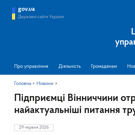
gov.ua
Державні сайти України
упра
Про управління
Діяльність
Громадянам
Но
Головна
>
Новини
>
Підприємці Вінниччини отр
найактуальніші питання тр
29 червня 2026