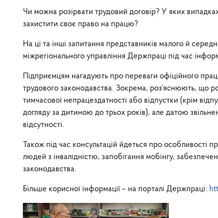
Чи можна розірвати трудовий договір? У яких випадка
захистити своє право на працю?
На ці та інші запитання представників малого й серед
міжрегіонального управління Держпраці під час інфор
Підприємцям нагадують про переваги офіційного працев
трудового законодавства. Зокрема, роз’яснюють, що р
тимчасової непрацездатності або відпустки (крім відпус
догляду за дитиною до трьох років), але датою звільн
відсутності.
Також під час консультацій йдеться про особливості 
людей з інвалідністю, запобігання мобінгу, забезпечен
законодавства.
Більше корисної інформації – на порталі Держпраці:
ht