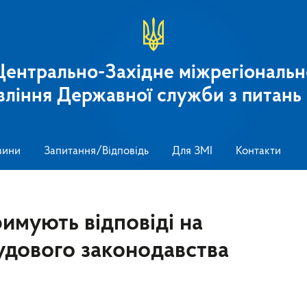
Центрально-Західне міжрегіональн
вління Державної служби з питань 
вини
Запитання/Відповідь
Для ЗМІ
Контакти
имують відповіді на
удового законодавства